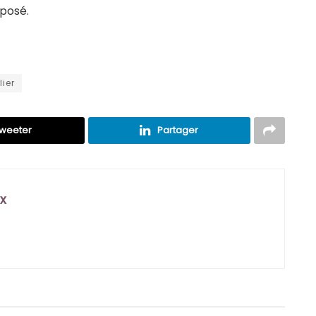
oposé.
ier
weeter
Partager
x