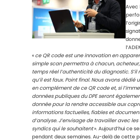
Avec 
perfo
l’orig
signa
donne
l’ADEM
«
ce QR code est une innovation en apparen
simple scan permettra à chacun, acheteur, lo
temps réel l’authenticité du diagnostic. S’il 
qu’il est faux. Point final. Nous avons dédié
en complément de ce QR code et, si l’immeub
données publiques du DPE seront également d
donnée pour la rendre accessible aux copro
informations factuelles, fiables et document
d’analyse. J’envisage de travailler avec le
syndics qui le souhaitent
». Aujourd’hui ce 
pendant deux semaines. Au-delà de cette p