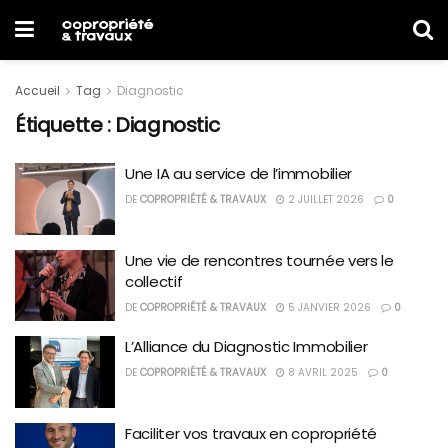
Accueil
Tag
Diagnostic
Étiquette :
Diagnostic
Une IA au service de l’immobilier
DE
COPROPRIÉTÉ & TRAVAUX
2 JUILLET 2026
0
Une vie de rencontres tournée vers le
collectif
DE
COPROPRIÉTÉ & TRAVAUX
5 JANVIER 2026
0
L’Alliance du Diagnostic Immobilier
DE
COPROPRIÉTÉ & TRAVAUX
8 AVRIL 2025
0
Faciliter vos travaux en copropriété