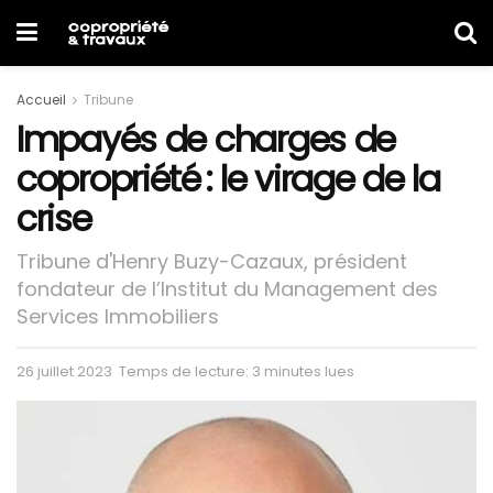
Accueil
Tribune
Impayés de charges de
copropriété : le virage de la
crise
Tribune d'Henry Buzy-Cazaux, président
fondateur de l’Institut du Management des
Services Immobiliers
26 juillet 2023
Temps de lecture: 3 minutes lues