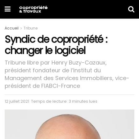
Accueil
Tribune
Syndic de copropriété :
changer le logiciel
Tribune libre par Henry Buzy-Cazaux,
président fondateur de l’Institut du
Management des Services Immobiliers, vice-
président de FIABCI-France
12 juillet 2021
Temps de lecture: 3 minutes lues