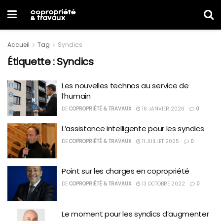
Accueil
Tag
Syndics
Étiquette :
Syndics
Les nouvelles technos au service de
l’humain
DE
COPROPRIÉTÉ & TRAVAUX
16 JANVIER 2026
0
L’assistance intelligente pour les syndics
DE
COPROPRIÉTÉ & TRAVAUX
11 JUILLET 2025
0
Point sur les charges en copropriété
DE
COPROPRIÉTÉ & TRAVAUX
13 OCTOBRE 2022
0
Le moment pour les syndics d’augmenter