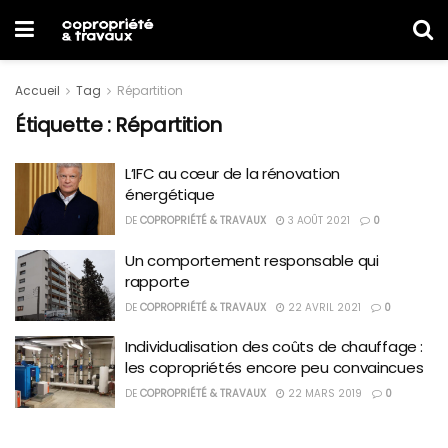
Accueil
Tag
Répartition
Étiquette :
Répartition
L’IFC au cœur de la rénovation
énergétique
DE
COPROPRIÉTÉ & TRAVAUX
3 AOÛT 2021
0
Un comportement responsable qui
rapporte
DE
COPROPRIÉTÉ & TRAVAUX
22 AVRIL 2021
0
Individualisation des coûts de chauffage :
les copropriétés encore peu convaincues
DE
COPROPRIÉTÉ & TRAVAUX
22 MARS 2019
0