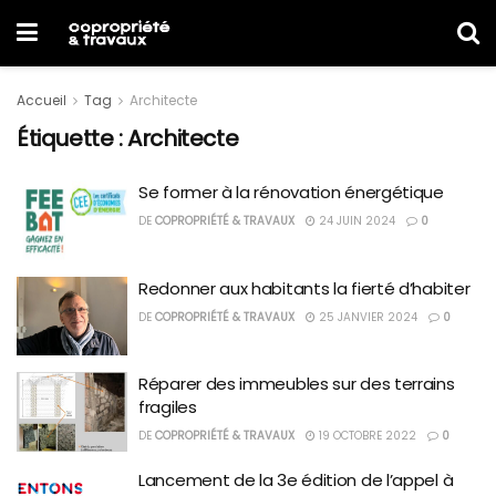
Accueil
Tag
Architecte
Étiquette :
Architecte
Se former à la rénovation énergétique
DE
COPROPRIÉTÉ & TRAVAUX
24 JUIN 2024
0
Redonner aux habitants la fierté d’habiter
DE
COPROPRIÉTÉ & TRAVAUX
25 JANVIER 2024
0
Réparer des immeubles sur des terrains
fragiles
DE
COPROPRIÉTÉ & TRAVAUX
19 OCTOBRE 2022
0
Lancement de la 3e édition de l’appel à