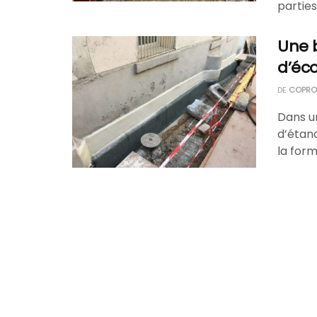
partie
Une 
d’éc
DE
COPROP
Dans u
d’étanc
la forme