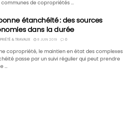
s communes de copropriétés ...
bonne étanchéité : des sources
onomies dans la durée
RIÉTÉ & TRAVAUX
8 JUIN 2019
0
ne copropriété, le maintien en état des complexes
héité passe par un suivi régulier qui peut prendre
 ...