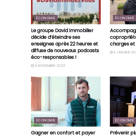
ÉCONOMIE
ÉCONOMIE
Le groupe David Immobilier
Accompagn
décide d’éteindre ses
copropriété
enseignes après 22 heures et
charges et
diffuse de nouveaux podcasts
5 JANVIER 20
éco-responsables !
9 NOVEMBRE 2022
ÉCONOMIE
ÉCONOMIE
Gagner en confort et payer
Prévenir pl