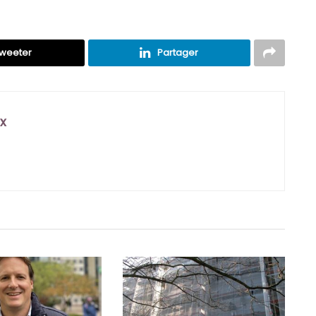
weeter
Partager
x