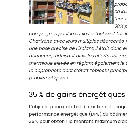
propo
en la
therm
30 % p
compagnon peut le soulever tout seul. Les
Chartrons, avec leurs multiples décrochés
une pose précise de l’isolant. Il était donc e
découper, réduisant ainsi les efforts des p
thermique élevée en réglant également le
la copropriété dont c’était l’objectif princ
problématiques
».
35 % de gains énergétiques
L’objectif principal était d’améliorer le diag
performance énergétique (DPE) du bâtimen
35 % pour obtenir le montant maximum d’aid