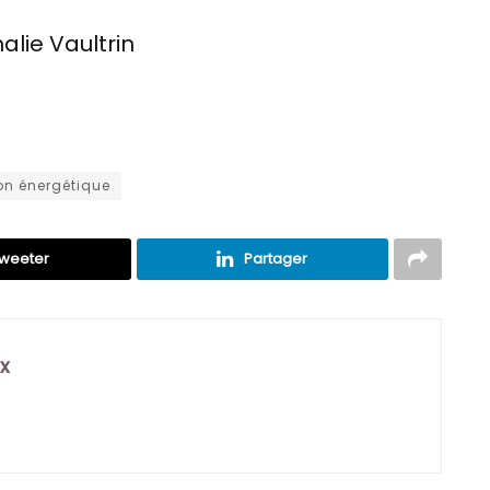
alie Vaultrin
on énergétique
weeter
Partager
x