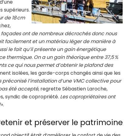
 d’une
es supérieurs.
r de 18 cm
chez,
 façades ont de nombreux décrochés donc nous
t facilement et un matériau léger de manière à
ussi le fait qu’il présente un gain énergétique
ce thermique. On a un gain théorique entre 37,5 %
nts ce qui nous permet d’obtenir le plafond des
ement isolées, les garde-corps changés ainsi que les
s préconisé l’installation d’une VMC collective pour
 pas été accepté
, regrette Sébastien Laroche,
s, syndic de copropriété.
Les copropriétaires ont
l
».
retenir et préserver le patrimoine
ond objectif était d’améliorer le confort de vie des