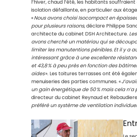
l’hiver, chaud l’été, les habitants souffraient
isolation défaillante, en particulier aux étag
«
Nous avons choisi Isocompact en épaisseu
pour plusieurs raisons
, déclare Philippe San
architecte du cabinet DSH Architecture.
Les
avons cherché un matériau qui se découpai
limiter les manutentions pénibles. Et il y a a
intéressant grâce à une excellente résistan
et 43,8 % à peu près en fonction des bâtime
aides
». Les toitures terrasses ont été égal
menuiseries des parties communes. «
J’avai
un gain énergétique de 50 % mais cela n’a
directeur du cabinet Reynaud et Rebaudiere
préféré un système de ventilation individue
Ent
Le sec