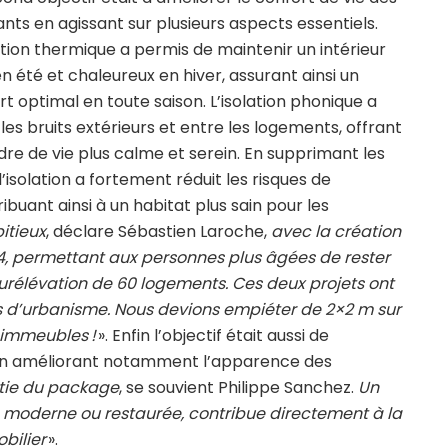
ants en agissant sur plusieurs aspects essentiels.
lation thermique a permis de maintenir un intérieur
en été et chaleureux en hiver, assurant ainsi un
rt optimal en toute saison. L’isolation phonique a
 les bruits extérieurs et entre les logements, offrant
dre de vie plus calme et serein. En supprimant les
l’isolation a fortement réduit les risques de
buant ainsi à un habitat plus sain pour les
itieux
, déclare Sébastien Laroche,
avec la création
4, permettant aux personnes plus âgées de rester
 surélévation de 60 logements. Ces deux projets ont
ns d’urbanisme. Nous devions empiéter de 2×2 m sur
s immeubles !
». Enfin l’objectif était aussi de
 en améliorant notamment l’apparence des
rtie du package
, se souvient Philippe Sanchez.
Un
moderne ou restaurée, contribue directement à la
bilier
».