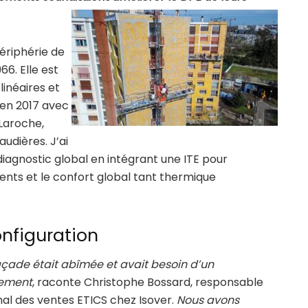
ériphérie de
66. Elle est
inéaires et
 en 2017 avec
 Laroche,
udières. J’ai
diagnostic global en intégrant une ITE pour
ents et le confort global tant thermique
nfiguration
açade était abîmée et avait besoin d’un
lement
, raconte Christophe Bossard, responsable
nal des ventes ETICS chez Isover.
Nous avons