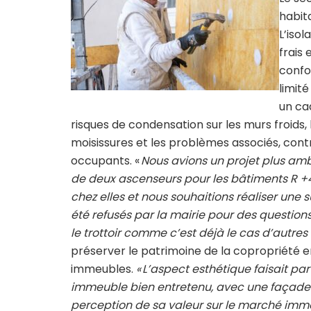
habit
L’iso
frais 
confo
limité
un ca
risques de condensation sur les murs froids, 
moisissures et les problèmes associés, contri
occupants. «
Nous avions un projet plus amb
de deux ascenseurs pour les bâtiments R +
chez elles et nous souhaitions réaliser une
été refusés par la mairie pour des questio
le trottoir comme c’est déjà le cas d’autre
préserver le patrimoine de la copropriété
immeubles.
« L’aspect esthétique faisait pa
immeuble bien entretenu, avec une façade 
perception de sa valeur sur le marché immo