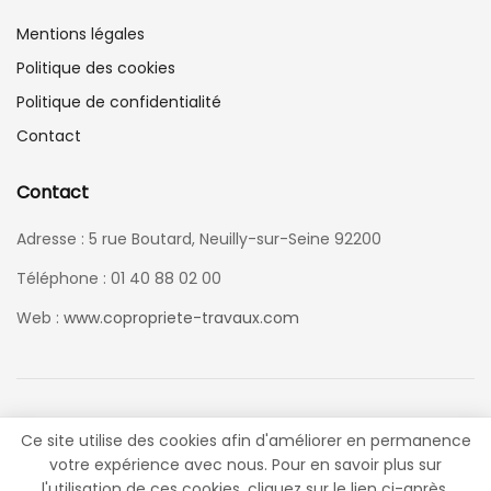
Mentions légales
Politique des cookies
Politique de confidentialité
Contact
Contact
Adresse : 5 rue Boutard, Neuilly-sur-Seine 92200
Téléphone : 01 40 88 02 00
Web :
www.copropriete-travaux.com
Ce site utilise des cookies afin d'améliorer en permanence
votre expérience avec nous. Pour en savoir plus sur
© 2021
Copropriété & Travaux
- Tous droits réservés. Réalisé par
l'utilisation de ces cookies, cliquez sur le lien ci-après.