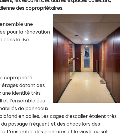
aliers, les escaliers, et autres espaces collectifs,
idienne des copropriétaires.
 ensemble une
iée pour la rénovation
e dans le 18e
une copropriété
ix étages datant des
une identité très
l et l’ensemble des
 habillés de panneaux
plafond en dalles. Les cages d’escalier étaient très
t du passage fréquent et des chocs lors des
 L’ensemble des peintures et le vinyle au sol