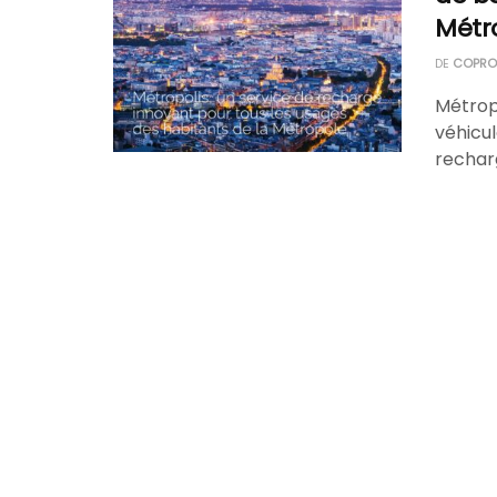
Métr
DE
COPROP
Métrop
véhicu
recharg