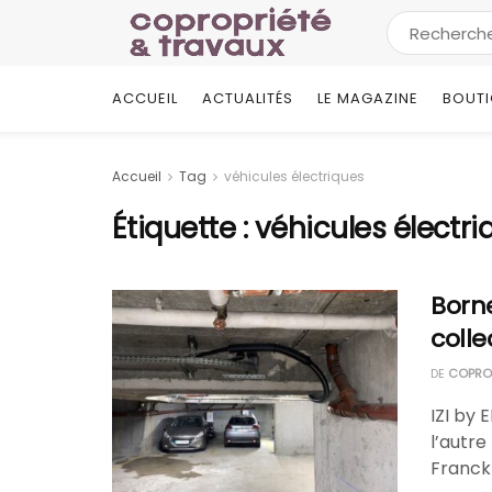
ACCUEIL
ACTUALITÉS
LE MAGAZINE
BOUT
Accueil
Tag
véhicules électriques
Étiquette :
véhicules électri
Borne
collec
DE
COPROP
IZI by 
l’autr
Franck 