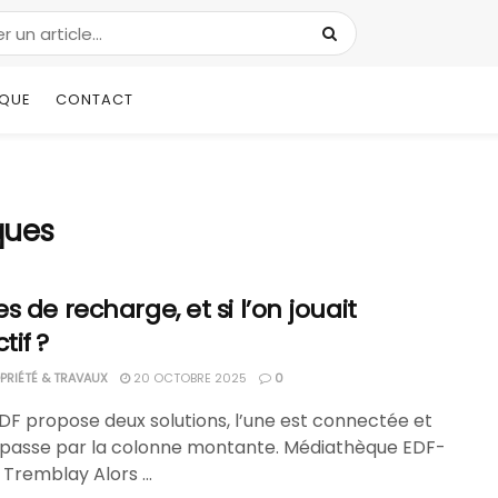
IQUE
CONTACT
ques
s de recharge, et si l’on jouait
tif ?
RIÉTÉ & TRAVAUX
20 OCTOBRE 2025
0
EDF propose deux solutions, l’une est connectée et
e passe par la colonne montante. Médiathèque EDF-
Tremblay Alors ...