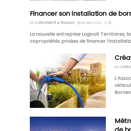
Financer son installation de bor
DE
COPROPRIÉTÉ & TRAVAUX
25 MAI 2022
0
La nouvelle entreprise Logivolt Territoires, 
copropriétés privées de financer l’installation
Créat
DE
COPROP
L’Asso
véhicu
Bornes 
Métro
de bo