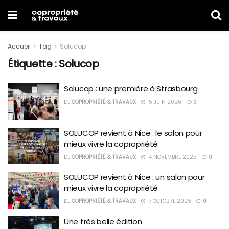
Accueil
Tag
Solucop
Étiquette :
Solucop
Solucop : une première à Strasbourg
DE
COPROPRIÉTÉ & TRAVAUX
15 JUIN 2026
0
SOLUCOP revient à Nice : le salon pour
mieux vivre la copropriété
DE
COPROPRIÉTÉ & TRAVAUX
14 NOVEMBRE 2025
0
SOLUCOP revient à Nice : un salon pour
mieux vivre la copropriété
DE
COPROPRIÉTÉ & TRAVAUX
17 OCTOBRE 2025
0
Une très belle édition