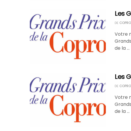
Les G
DE
COPROP
Votre 
Grands 
de la ...
Les G
DE
COPROP
Votre 
Grands 
de la ...