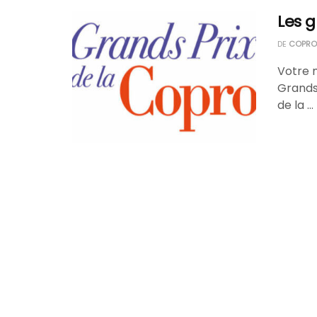
Les g
DE
COPROP
Votre 
Grands 
de la ...