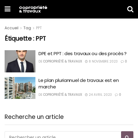
Accueil
Tag
PPT
Étiquette :
PPT
DPE et PPT : des travaux ou des procès ?
DE
COPROPRIÉTÉ & TRAVAUX
8 NOVEMBRE 2023
0
Le plan pluriannuel de travaux est en
marche
DE
COPROPRIÉTÉ & TRAVAUX
24 AVRIL 2023
0
Recherche un article