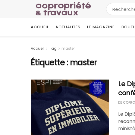
ACCUEIL
ACTUALITÉS
LE MAGAZINE
BOUT
Accueil
Tag
master
Étiquette :
master
Le D
conf
DE
COPROP
Le Dipl
reconna
ministè