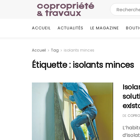
ACCUEIL
ACTUALITÉS
LE MAGAZINE
BOUT
Accueil
Tag
isolants minces
Étiquette :
isolants minces
Isola
solut
exist
DE
COPROP
L’habi
d’isola