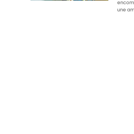
encomb
une amé