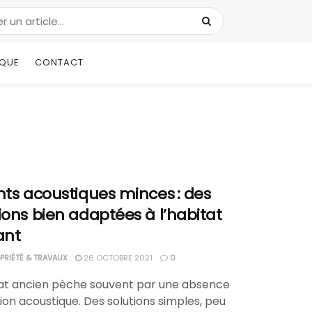
IQUE
CONTACT
nts acoustiques minces : des
ions bien adaptées à l’habitat
ant
RIÉTÉ & TRAVAUX
26 OCTOBRE 2021
0
tat ancien pèche souvent par une absence
tion acoustique. Des solutions simples, peu