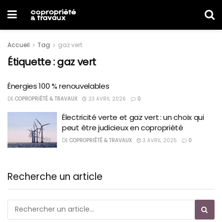
Accueil
Tag
gaz vert
Étiquette :
gaz vert
Énergies 100 % renouvelables
DE
COPROPRIÉTÉ & TRAVAUX
23 AVRIL 2026
0
Électricité verte et gaz vert : un choix qui
peut être judicieux en copropriété
DE
COPROPRIÉTÉ & TRAVAUX
3 AVRIL 2025
0
Recherche un article