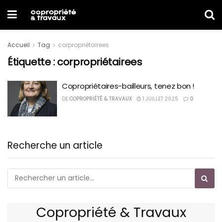
Accueil
Tag
corpropriétairees
Étiquette :
corpropriétairees
Copropriétaires-bailleurs, tenez bon !
DE
COPROPRIÉTÉ & TRAVAUX
1 JUILLET 2025
0
Recherche un article
Copropriété & Travaux