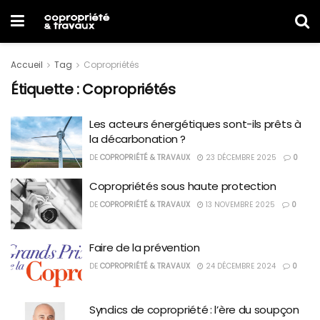
Accueil
Tag
Copropriétés
Étiquette :
Copropriétés
Les acteurs énergétiques sont-ils prêts à
la décarbonation ?
DE
COPROPRIÉTÉ & TRAVAUX
23 DÉCEMBRE 2025
0
Copropriétés sous haute protection
DE
COPROPRIÉTÉ & TRAVAUX
13 NOVEMBRE 2025
0
Faire de la prévention
DE
COPROPRIÉTÉ & TRAVAUX
24 DÉCEMBRE 2024
0
Syndics de copropriété : l’ère du soupçon