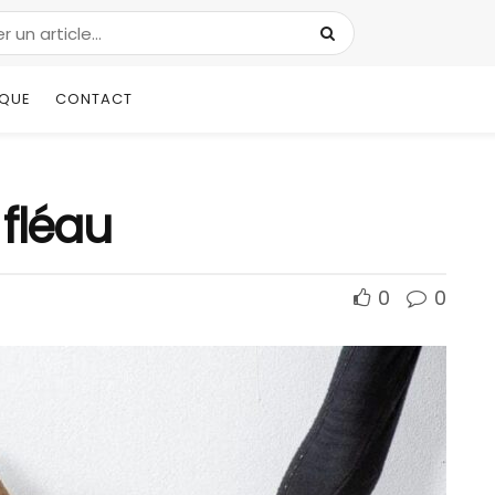
IQUE
CONTACT
 fléau
0
0