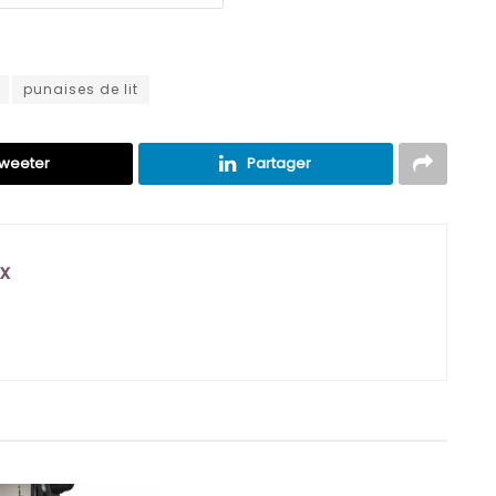
punaises de lit
weeter
Partager
x