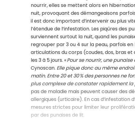
nourrir, elles se mettent alors en hibernatio
nuit, provoquant des démangeaisons parfois
il est donc important d’intervenir au plus vi
l’étendue de l’infestation. Les piqûres des 
surviennent surtout la nuit, quand les punais
regrouper par 3 ou 4 sur la peau, parfois en 
articulations du corps (coudes, dos, bras et
les 3 à 5 jours. «
Pour se nourrir, une punaise
Cynoscan.
Elle pique donc au même endroit 
matin. Entre 20 et 30 % des personnes ne fon
plus complexe de constater rapidement la 
pas de maladie mais peuvent causer des dé
allergiques (urticaire). En cas d’infestation
mesures strictes pour limiter leur proliférat
par des punaises de lit.