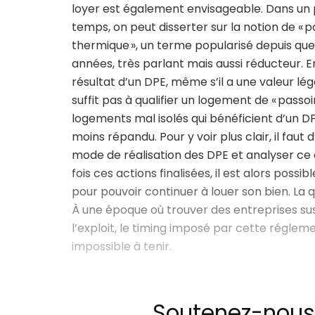
loyer est également envisageable. Dans un
temps, on peut disserter sur la notion de « p
thermique », un terme popularisé depuis qu
années, très parlant mais aussi réducteur. En
résultat d’un DPE, même s’il a une valeur lég
suffit pas à qualifier un logement de « passoi
logements mal isolés qui bénéficient d’un DPE
moins répandu. Pour y voir plus clair, il fau
mode de réalisation des DPE et analyser ce 
fois ces actions finalisées, il est alors possi
pour pouvoir continuer à louer son bien. La 
À une époque où trouver des entreprises su
l’exploit, le timing imposé par cette régle
impossible à tenir.
Soutenez-nous a