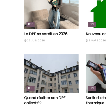
DPE
DPE
Le DPE se verdit en 2026
Nouveau ca
26 JUIN 2026
3 MARS 2026
DPE
DPE
Quand réaliser son DPE
Sortir du s
collectif ?
thermique