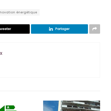
énovation énergétique
weeter
Partager
x