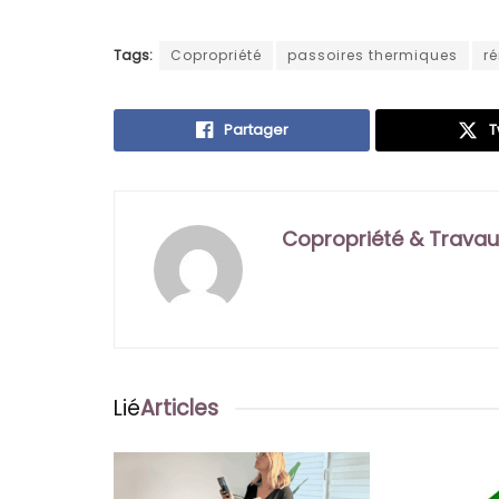
Tags:
Copropriété
passoires thermiques
r
Partager
T
Copropriété & Travau
Lié
Articles