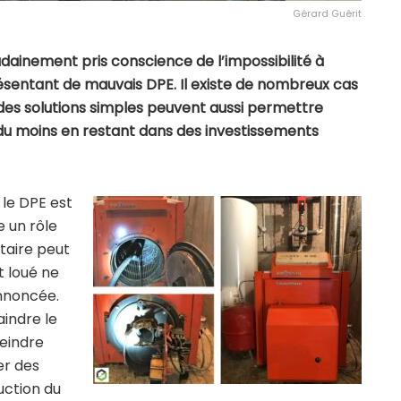
Gérard Guérit
dainement pris conscience de l’impossibilité à
sentant de mauvais DPE. Il existe de nombreux cas
des solutions simples peuvent aussi permettre
u du moins en restant dans des investissements
 le DPE est
e un rôle
ataire peut
t loué ne
annoncée.
aindre le
teindre
er des
uction du