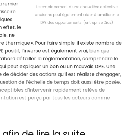
 premier
Le remplacement d’une chaudière collective
assoire
ancienne peut également aider à améliorer le
elques
DPE des appartements. (entreprise Diaz)
 effet, le
ale, ne
re thermique ». Pour faire simple, il existe nombre de
 positif, l’inverse est également vrai, bien que
t d’abord détailler la réglementation, comprendre le
qui peut expliquer un bon ou un mauvais DPE. Une
ble de décider des actions qu’il est réaliste d’engager,
question de l’échelle de temps doit aussi être posée.
sceptibles d’intervenir rapidement relève de
mentation est perçu par tous les acteurs comme
fin de lire la suite.