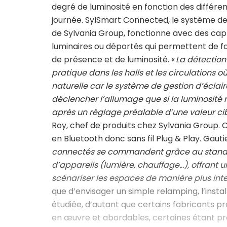
degré de luminosité en fonction des différ
journée. SylSmart Connected, le système de 
de Sylvania Group, fonctionne avec des cap
luminaires ou déportés qui permettent de fa
de présence et de luminosité. «
La détection
pratique dans les halls et les circulations o
naturelle car le système de gestion d’éclai
déclencher l’allumage que si la luminosité n
après un réglage préalable d’une valeur ci
Roy, chef de produits chez Sylvania Group
en Bluetooth donc sans fil Plug & Play. Gauti
connectés se commandent grâce au standar
d’appareils (lumière, chauffage…), offrant u
scénariser les espaces de manière plus inte
que d’envisager un simple relamping, l’insta
étudiée, d’autant que certains fabricants p
en œuvre et abordables, certaines étant pr