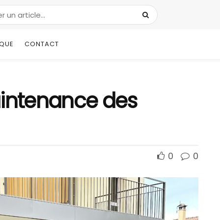
IQUE
CONTACT
aintenance des
0
0