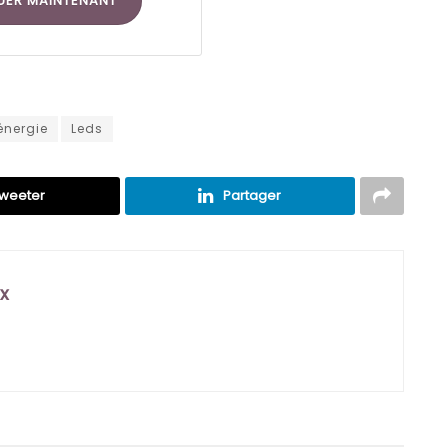
UER MAINTENANT
énergie
Leds
weeter
Partager
x