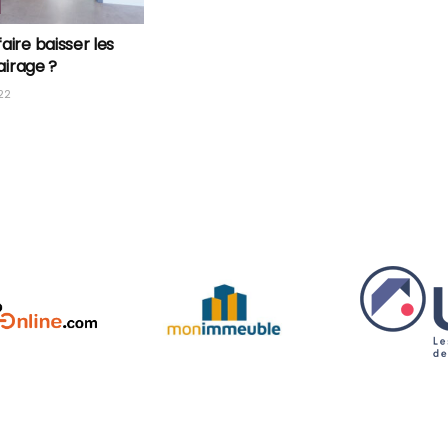
ire baisser les
airage ?
22