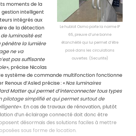
ents moments de la
gestion intelligent
teurs intégrés aux
Le hublot Osmo porte la norme IP
ire de la détection
65, preuve d’une bonne
 de luminosité est
étanchéité qui lui permet d’être
ù pénètre la lumière
posé dans les circulations
rage ne va
ouvertes. (Securlite)
’est pas suffisante
ble
», précise Nicolas
. Ce système de commande multifonction fonctionne
er Renoux d’Asled précise : «
Nos luminaires
d Matter qui permet d’interconnecter tous types
n pilotage simplifié et qui permet surtout de
lligente
». En cas de travaux de rénovation, plutôt
llation d’un éclairage connecté doit donc être
roposent désormais des solutions faciles à mettre
oposées sous forme de location.