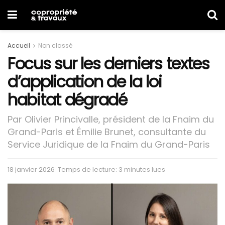
Accueil
Non classé
Focus sur les derniers textes
d’application de la loi
habitat dégradé
Par Olivier Princivalle, président de la Fnaim du
Grand-Paris et Émilie Brunet, consultante du
Service Juridique de la Fnaim du Grand-Paris
18 janvier 2026
Temps de lecture: 3 minutes lues