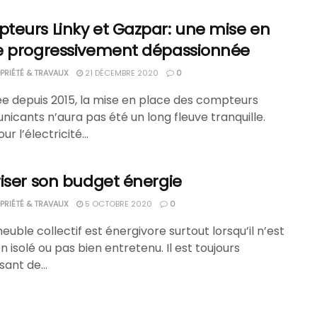
teurs Linky et Gazpar: une mise en
e progressivement dépassionnée
RIÉTÉ & TRAVAUX
21 DÉCEMBRE 2020
0
e depuis 2015, la mise en place des compteurs
cants n’aura pas été un long fleuve tranquille.
ur l’électricité...
iser son budget énergie
RIÉTÉ & TRAVAUX
5 OCTOBRE 2020
0
uble collectif est énergivore surtout lorsqu’il n’est
n isolé ou pas bien entretenu. Il est toujours
sant de...