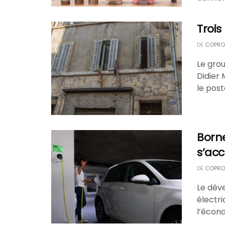
Trois
DE
COPROP
Le gro
Didier
le post
Born
s’acc
DE
COPROP
Le dév
électri
l’écono