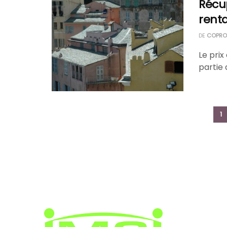
Récup
rent
DE
COPROP
Le pri
partie 
1