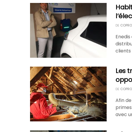
Habit
l’éle
DE
COPROP
Enedis 
distrib
clients 
Les t
oppor
DE
COPROP
Afin de
primes
avec u