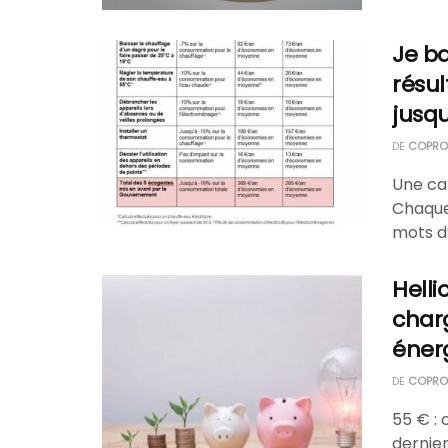
Je ba
résul
jusq
DE
COPROP
Une ca
Chaque
mots d’
Helli
char
éner
DE
COPROP
55 € : 
dernier