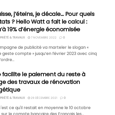
isse, j’éteins, je décale… Pour quels
tats ? Hello Watt a fait le calcul :
u’à 19% d’énergie économisée
RIÉTÉ & TRAVAUX
7 NOVEMBRE 2022
0
mpagne de publicité va marteler le slogan «
 geste compte » jusqu’en février 2023 avec cinq
ordre...
o facilite le paiement du reste à
ge des travaux de rénovation
gétique
RIÉTÉ & TRAVAUX
29 DÉCEMBRE 2021
0
c'est ce qu'il restait en moyenne le 10 octobre
 sur le compte bancaire des Français les...