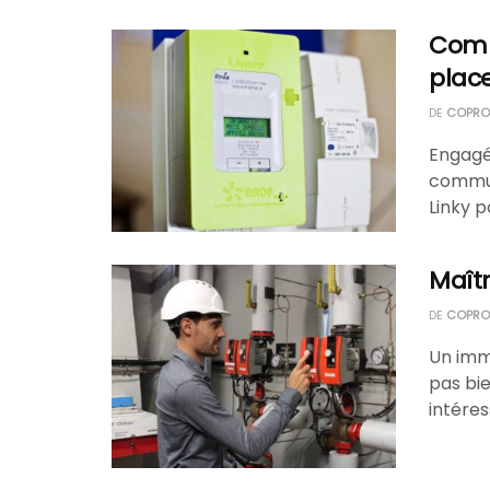
Comp
plac
DE
COPROP
Engagé
communi
Linky po
Maîtr
DE
COPROP
Un imme
pas bie
intéres