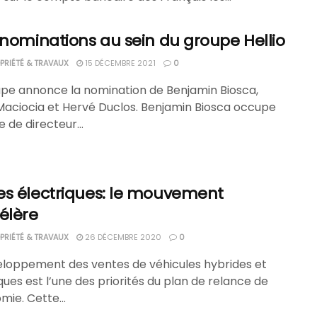
 nominations au sein du groupe Hellio
RIÉTÉ & TRAVAUX
15 DÉCEMBRE 2021
0
upe annonce la nomination de Benjamin Biosca,
 Maciocia et Hervé Duclos. Benjamin Biosca occupe
e de directeur...
es électriques: le mouvement
élère
RIÉTÉ & TRAVAUX
26 DÉCEMBRE 2020
0
eloppement des ventes de véhicules hybrides et
ques est l’une des priorités du plan de relance de
mie. Cette...