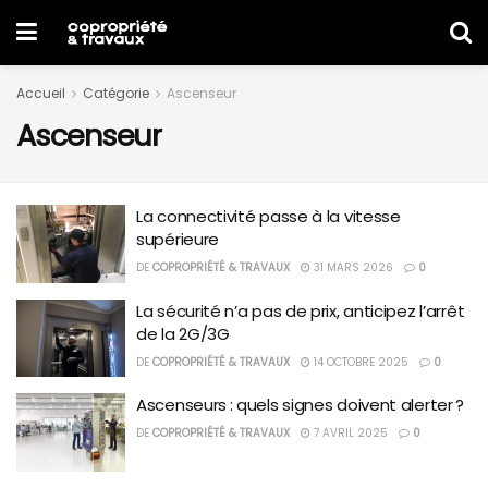
Accueil
Catégorie
Ascenseur
Ascenseur
La connectivité passe à la vitesse
supérieure
DE
COPROPRIÉTÉ & TRAVAUX
31 MARS 2026
0
La sécurité n’a pas de prix, anticipez l’arrêt
de la 2G/3G
DE
COPROPRIÉTÉ & TRAVAUX
14 OCTOBRE 2025
0
Ascenseurs : quels signes doivent alerter ?
DE
COPROPRIÉTÉ & TRAVAUX
7 AVRIL 2025
0