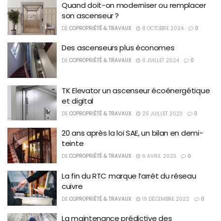
Quand doit-on moderniser ou remplacer
son ascenseur ?
DE
COPROPRIÉTÉ & TRAVAUX
8 OCTOBRE 2024
0
Des ascenseurs plus économes
DE
COPROPRIÉTÉ & TRAVAUX
9 JUILLET 2024
0
TK Elevator un ascenseur écoénergétique
et digital
DE
COPROPRIÉTÉ & TRAVAUX
26 JUILLET 2023
0
20 ans après la loi SAE, un bilan en demi-
teinte
DE
COPROPRIÉTÉ & TRAVAUX
6 AVRIL 2023
0
La fin du RTC marque l’arrêt du réseau
cuivre
DE
COPROPRIÉTÉ & TRAVAUX
19 DÉCEMBRE 2022
0
La maintenance prédictive des